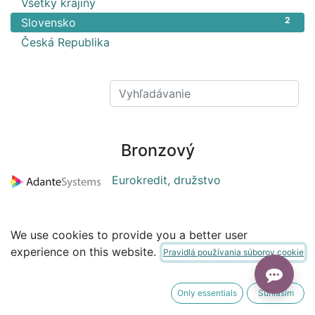
3
Všetky krajiny
2
Slovensko
1
Česká Republika
Bronzový
Eurokredit, družstvo
We use cookies to provide you a better user
rimedo s. r. o.
experience on this website.
Pravidlá používania súborov cookie
Only essentials
Súhlasím