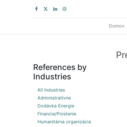
Domov
Pr
References by
Industries
20
All Industries
1
Administratívne
2
Dodávka Energie
1
Financie/Poistenie
1
Humanitárna organizácia