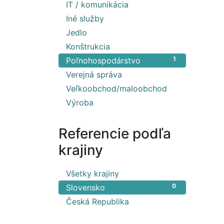
6
IT / komunikácia
1
Iné služby
3
Jedlo
1
Konštrukcia
1
Poľnohospodárstvo
1
Verejná správa
1
Veľkoobchod/maloobchod
1
Výroba
Referencie podľa
krajiny
1
Všetky krajiny
0
Slovensko
1
Česká Republika