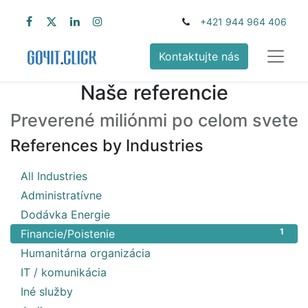
+421 944 964 406
Kontaktujte nás
Naše referencie
Preverené miliónmi po celom svete
References by Industries
20
All Industries
1
Administratívne
2
Dodávka Energie
1
Financie/Poistenie
1
Humanitárna organizácia
6
IT / komunikácia
1
Iné služby