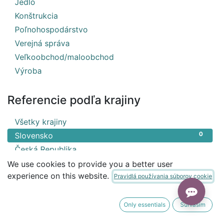
3
Jedlo
1
Konštrukcia
1
Poľnohospodárstvo
1
Verejná správa
1
Veľkoobchod/maloobchod
1
Výroba
Referencie podľa krajiny
1
Všetky krajiny
0
Slovensko
1
Česká Republika
We use cookies to provide you a better user
experience on this website.
Pravidlá používania súborov cookie
Only essentials
Súhlasím