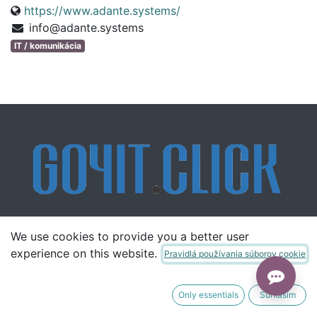
https://www.adante.systems/
info@adante.systems
IT / komunikácia
We use cookies to provide you a better user
Domov
O nás
Helpdesk
SSH Kľúč
experience on this website.
Pravidlá používania súborov cookie
Only essentials
Súhlasím