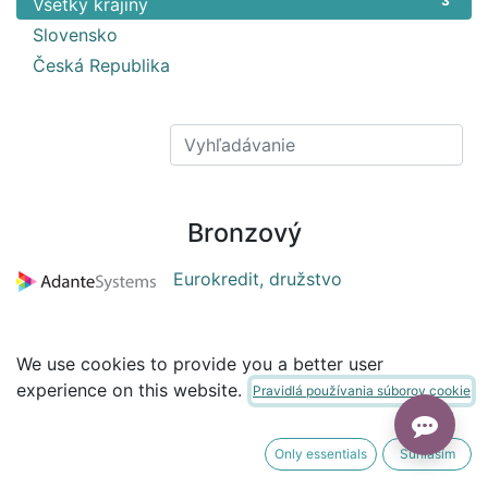
3
Všetky krajiny
2
Slovensko
1
Česká Republika
Bronzový
Eurokredit, družstvo
We use cookies to provide you a better user
Origamis s.r.o.
experience on this website.
Pravidlá používania súborov cookie
rimedo s. r. o.
Only essentials
Súhlasím