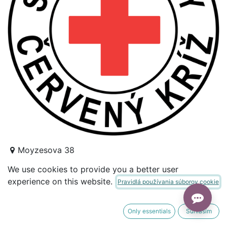
Moyzesova 38
Žilina 01001
We use cookies to provide you a better user
+421 41/723 32 25
experience on this website.
Pravidlá používania súborov cookie
http://zilina.redcross.sk/
zilina@redcross.sk
Only essentials
Súhlasím
Humanitárna organizácia