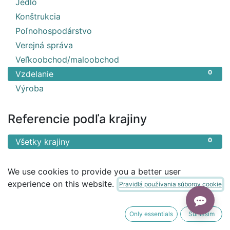
3
Jedlo
1
Konštrukcia
1
Poľnohospodárstvo
1
Verejná správa
1
Veľkoobchod/maloobchod
0
Vzdelanie
1
Výroba
Referencie podľa krajiny
0
Všetky krajiny
We use cookies to provide you a better user
experience on this website.
Pravidlá používania súborov cookie
Only essentials
Súhlasím
Nenašli sa žiadne výsledky