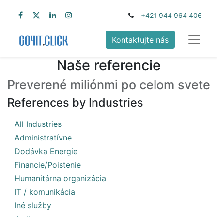
+421 944 964 406
Kontaktujte nás
Naše referencie
Preverené miliónmi po celom svete
References by Industries
20
All Industries
1
Administratívne
2
Dodávka Energie
1
Financie/Poistenie
1
Humanitárna organizácia
6
IT / komunikácia
1
Iné služby