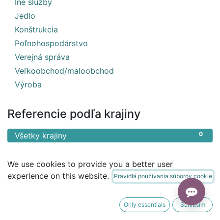
1
Iné služby
3
Jedlo
1
Konštrukcia
1
Poľnohospodárstvo
1
Verejná správa
1
Veľkoobchod/maloobchod
1
Výroba
Referencie podľa krajiny
0
Všetky krajiny
We use cookies to provide you a better user
experience on this website.
Pravidlá používania súborov cookie
Only essentials
Súhlasím
Nenašli sa žiadne výsledky