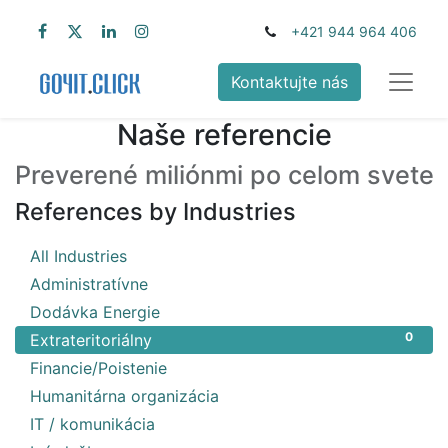
+421 944 964 406
Kontaktujte nás
Naše referencie
Preverené miliónmi po celom svete
References by Industries
20
All Industries
1
Administratívne
2
Dodávka Energie
0
Extrateritoriálny
1
Financie/Poistenie
1
Humanitárna organizácia
6
IT / komunikácia