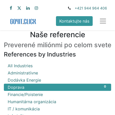
+421 944 964 406
Kontaktujte nás
Naše referencie
Preverené miliónmi po celom svete
References by Industries
20
All Industries
1
Administratívne
2
Dodávka Energie
0
Doprava
1
Financie/Poistenie
1
Humanitárna organizácia
6
IT / komunikácia