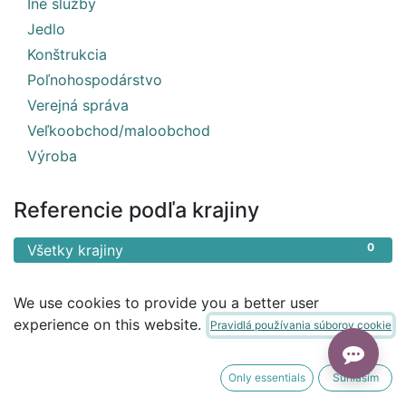
1
Iné služby
3
Jedlo
1
Konštrukcia
1
Poľnohospodárstvo
1
Verejná správa
1
Veľkoobchod/maloobchod
1
Výroba
Referencie podľa krajiny
0
Všetky krajiny
We use cookies to provide you a better user
experience on this website.
Pravidlá používania súborov cookie
Only essentials
Súhlasím
Nenašli sa žiadne výsledky